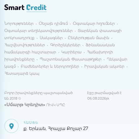
Նորություններ
Օնլայն դիմում
Օգտակար հղումներ
Օգտակար տեղեկատվություններ
Տարեկան փաստացի
տոկոսադրույք
Սակագներ
Ընկերության մասին
Հաշվետվություններ
Գործընկերներ
Ֆինանսական
համակարգի հաշտարար
Կարիերա
Հաճախորդի
իրավունքները
Պաշտոնական Փաստաթղթեր
Ղեկավար
կազմ
Բաժնետերեր և ներդրողներ
Իրավական ակտեր
Հետադարձ կապ
Բոլոր իրավունքները պաշտպանված
Էջը թարմացված է
են 2018 ©
06.08.2026թ.
«Սմարթ Կրեդիտ»
ՈՒՎԿ ՍՊԸ
ՀԱՍՑԵ
ք. Երևան, Հրաչյա Քոչար 27