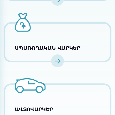
ՍՊԱՌՈՂԱԿԱՆ ՎԱՐԿԵՐ
ԱՎՏՈՎԱՐԿԵՐ