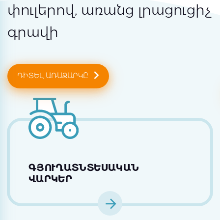
փուլերով, առանց լրացուցիչ
գրավի
ԴԻՏԵԼ ԱՌԱՋԱՐԿԸ
ԳՅՈՒՂԱՏՆՏԵՍԱԿԱՆ
ՎԱՐԿԵՐ