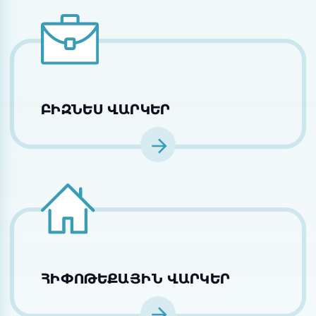
ԲԻԶՆԵՍ ՎԱՐԿԵՐ
ՀԻՓՈԹԵՔԱՅԻՆ ՎԱՐԿԵՐ