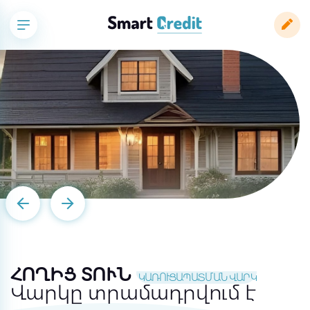
ՀՈՂԻՑ ՏՈՒՆ
ԿԱՌՈՒՑԱՊԱՏՄԱՆ ՎԱՐԿ
Վարկը տրամադրվում է