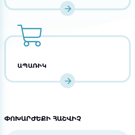
ԱՊԱՌԻԿ
ՓՈԽԱՐԺԵՔԻ ՀԱՇՎԻՉ