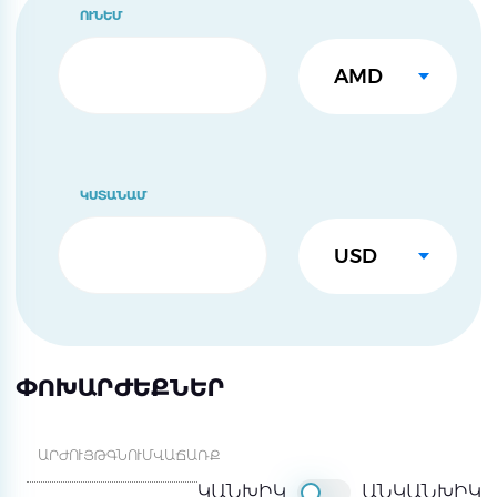
ՈՒՆԵՄ
ԿՍՏԱՆԱՄ
ՓՈԽԱՐԺԵՔՆԵՐ
ԱՐԺՈՒՅԹ
ԳՆՈՒՄ
ՎԱՃԱՌՔ
ԿԱՆԽԻԿ
ԱՆԿԱՆԽԻԿ